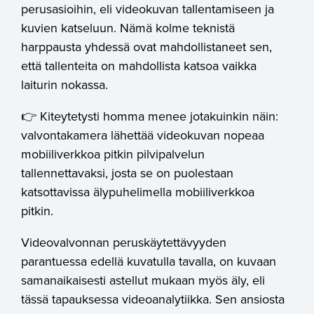
perusasioihin, eli videokuvan tallentamiseen ja
kuvien katseluun. Nämä kolme teknistä
harppausta yhdessä ovat mahdollistaneet sen,
että tallenteita on mahdollista katsoa vaikka
laiturin nokassa.
👉 Kiteytetysti homma menee jotakuinkin näin:
valvontakamera lähettää videokuvan nopeaa
mobiiliverkkoa pitkin pilvipalvelun
tallennettavaksi, josta se on puolestaan
katsottavissa älypuhelimella mobiiliverkkoa
pitkin.
Videovalvonnan peruskäytettävyyden
parantuessa edellä kuvatulla tavalla, on kuvaan
samanaikaisesti astellut mukaan myös äly, eli
tässä tapauksessa videoanalytiikka. Sen ansiosta