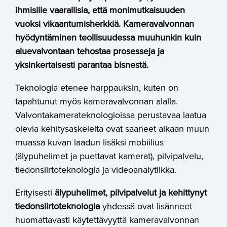
ihmisille vaarallisia, että monimutkaisuuden
vuoksi vikaantumisherkkiä. Kameravalvonnan
hyödyntäminen teollisuudessa muuhunkin kuin
aluevalvontaan tehostaa prosesseja ja
yksinkertaisesti parantaa bisnestä.
Teknologia etenee harppauksin, kuten on
tapahtunut myös kameravalvonnan alalla.
Valvontakamerateknologioissa perustavaa laatua
olevia kehitysaskeleita ovat saaneet aikaan muun
muassa kuvan laadun lisäksi mobiilius
(älypuhelimet ja puettavat kamerat), pilvipalvelu,
tiedonsiirtoteknologia ja videoanalytiikka.
Erityisesti
älypuhelimet, pilvipalvelut ja kehittynyt
tiedonsiirtoteknologia
yhdessä ovat lisänneet
huomattavasti käytettävyyttä kameravalvonnan