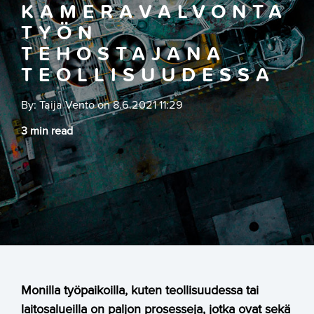
KAMERAVALVONTA
TYÖN
TEHOSTAJANA
TEOLLISUUDESSA
By:
Taija Vento
on
8.6.2021 11:29
3 min read
Monilla työpaikoilla, kuten teollisuudessa tai
laitosalueilla on paljon prosesseja, jotka ovat sekä