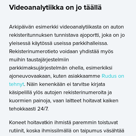
Videoanalytiikka on jo täällä
Arkipäivän esimerkki videoanalytiikasta on auton
rekisteritunnuksen tunnistava ajoportti, joka on jo
yleisessä käytössä useissa parkkihalleissa.
Rekisterinumerotieto voidaan yhdistää myös
muihin taustajärjestelmiin
parkkimaksujärjestelmän ohella, esimerkiksi
ajoneuvovaakaan, kuten asiakkaamme
Rudus on
tehnyt
. Näin kenenkään ei tarvitse kirjata
käsipelillä ylös autojen rekisterinumeroita ja
kuormien painoja, vaan laitteet hoitavat kaiken
tehokkaasti 24/7.
Koneet hoitavatkin ihmistä paremmin toistuvat
rutiinit, koska ihmissilmällä on taipumus väsähtää