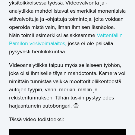
yksitoikkoisessa työssä. Videovalvonta ja -
analytiikka mahdollistavat esimerkiksi monenlaisia
etävalvottuja ja -ohjattuja toimintoja, joita voidaan
operoida mistä vain, ilman ihmisen läsnäoloa.
Näin toimii esimerkiksi asiakkaamme
Vattenfallin
Pamilon vesivoimalaitos,
jossa ei ole paikalla
pysyvästi henkilökuntaa.
Videoanalytiikka taipuu myös sellaiseen työhön,
joka olisi ihmiselle täysin mahdotonta. Kamera voi
nimittäin tunnistaa vaikka moottoritieliikenteestä
autojen tyypin, värin, merkin, mallin ja
rekisteritunnuksen. Tähän tuskin pystyy edes
harjaantunein autobongari. 😉
Tässä video todisteeksi: