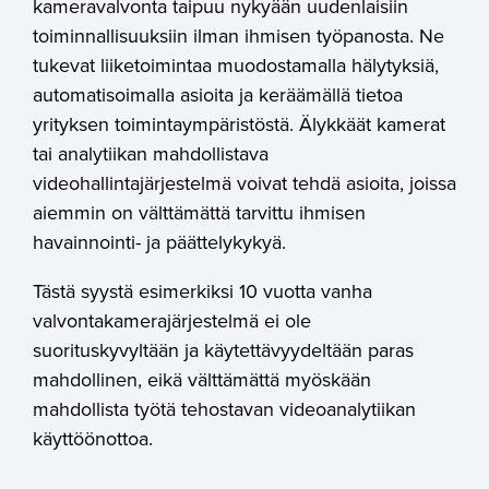
kameravalvonta taipuu nykyään uudenlaisiin
toiminnallisuuksiin ilman ihmisen työpanosta. Ne
tukevat liiketoimintaa muodostamalla hälytyksiä,
automatisoimalla asioita ja keräämällä tietoa
yrityksen toimintaympäristöstä. Älykkäät kamerat
tai analytiikan mahdollistava
videohallintajärjestelmä voivat tehdä asioita, joissa
aiemmin on välttämättä tarvittu ihmisen
havainnointi- ja päättelykykyä.
Tästä syystä esimerkiksi 10 vuotta vanha
valvontakamerajärjestelmä ei ole
suorituskyvyltään ja käytettävyydeltään paras
mahdollinen, eikä välttämättä myöskään
mahdollista työtä tehostavan videoanalytiikan
käyttöönottoa.