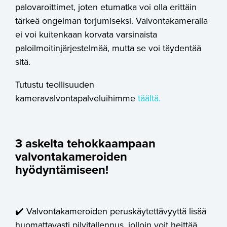
palovaroittimet, joten etumatka voi olla erittäin
tärkeä ongelman torjumiseksi. Valvontakameralla
ei voi kuitenkaan korvata varsinaista
paloilmoitinjärjestelmää, mutta se voi täydentää
sitä.
Tutustu teollisuuden
kameravalvontapalveluihimme
täältä.
3 askelta tehokkaampaan
valvontakameroiden
hyödyntämiseen!
✔️ Valvontakameroiden peruskäytettävyyttä lisää
huomattavasti pilvitallennus, jolloin voit heittää