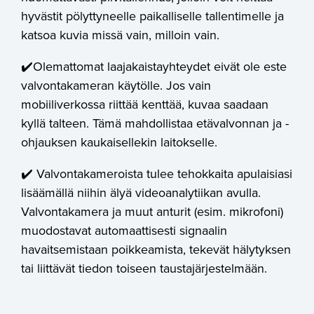
hyvästit pölyttyneelle paikalliselle tallentimelle ja
katsoa kuvia missä vain, milloin vain.
✔️Olemattomat laajakaistayhteydet eivät ole este
valvontakameran käytölle. Jos vain
mobiiliverkossa riittää kenttää, kuvaa saadaan
kyllä talteen. Tämä mahdollistaa etävalvonnan ja -
ohjauksen kaukaisellekin laitokselle.
✔️ Valvontakameroista tulee tehokkaita apulaisiasi
lisäämällä niihin älyä videoanalytiikan avulla.
Valvontakamera ja muut anturit (esim. mikrofoni)
muodostavat automaattisesti signaalin
havaitsemistaan poikkeamista, tekevät hälytyksen
tai liittävät tiedon toiseen taustajärjestelmään.