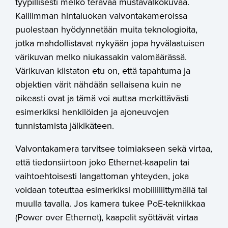
tyypillisesti melko terävää mustavalkokuvaa.
Kalliimman hintaluokan valvontakameroissa
puolestaan hyödynnetään muita teknologioita,
jotka mahdollistavat nykyään jopa hyvälaatuisen
värikuvan melko niukassakin valomäärässä.
Värikuvan kiistaton etu on, että tapahtuma ja
objektien värit nähdään sellaisena kuin ne
oikeasti ovat ja tämä voi auttaa merkittävästi
esimerkiksi henkilöiden ja ajoneuvojen
tunnistamista jälkikäteen.
Valvontakamera tarvitsee toimiakseen sekä virtaa,
että tiedonsiirtoon joko Ethernet-kaapelin tai
vaihtoehtoisesti langattoman yhteyden, joka
voidaan toteuttaa esimerkiksi mobiililiittymällä tai
muulla tavalla. Jos kamera tukee PoE-tekniikkaa
(Power over Ethernet), kaapelit syöttävät virtaa