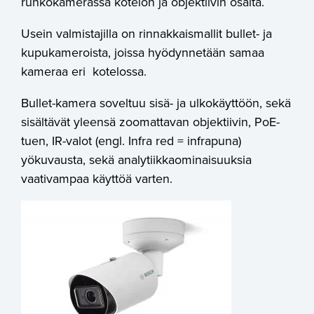
runkokamerassa kotelon ja objektiivin osalta.
Usein valmistajilla on rinnakkaismallit bullet- ja
kupukameroista, joissa hyödynnetään samaa
kameraa eri kotelossa.
Bullet-kamera soveltuu sisä- ja ulkokäyttöön, sekä
sisältävät yleensä zoomattavan objektiivin, PoE-
tuen, IR-valot (engl. Infra red = infrapuna)
yökuvausta, sekä analytiikkaominaisuuksia
vaativampaa käyttöä varten.