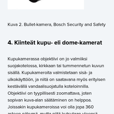
Kuva 2. Bullet-kamera, Bosch Security and Safety
4. Kiinteät kupu- eli dome-kamerat
Kupukamerassa objektiivi on jo valmiiksi
suojakotelossa, kirkkaan tai tummennetun kuvun
sisällä. Kupu
kameroita valmistetaan sisä- ja
ulkokäyttöön, ja niitä on saatavana myös erityisen
kestävällä vandaalisuojatulla koteloinnilla.
Objektiivi on tyypillisesti zoomattava, joten
sopivan kuva-alan säätäminen on helppoa.
Joissakin kupukameroissa voi olla jopa 360
asteen näkymä, mutta niitä kutsutaan yleensä