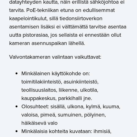
datayhteyden kautta, näin erillistä sähköjohtoa ei
tarvita. PoE-tekniikan etuna on edullisemmat
kaapelointikulut, sillä tiedonsiirtoverkon
asentamisen lisäksi ei välttämättä tarvitse asentaa
uutta pistorasiaa, jos sellaista ei ennestään ollut
kameran asennuspaikan lähellä.
Valvontakameran valintaan vaikuttavat:
Minkälainen käyttökohde on:
toimitilakiinteistö, asuinkiinteistö,
teollisuuslaitos, liikenne, ulkotila,
kauppakeskus, parkkihalli jne.
Olosuhteet: sisällä, ulkona, kylmä, kuuma,
valoisa, pimeä, sumuinen, pölyinen,
häikäisevä valo
Minkälaisia kohteita kuvataan: ihmisiä,