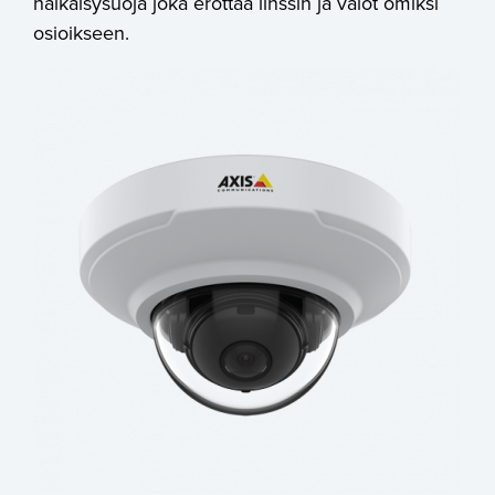
häikäisysuoja joka erottaa linssin ja valot omiksi
osioikseen.