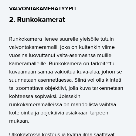
VALVONTAKAMERATYYPIT
2. Runkokamerat
Runkokamera lienee suurelle yleisölle tutuin
valvontakameramalli, joka on kuitenkin viime
vuosina luovuttanut valta-asemaansa muille
kameramalleille. Runkokamera on tarkoitettu
kuvaamaan samaa vakioitua kuva-alaa, johon se
suunnataan asennettaessa. Siinä voi olla kiinteä
tai zoomattava objektiivi, jolla kuva tarkennetaan
kohteessa sopivaksi. Joissakin
runkokameramalleissa on mahdollista vaihtaa
kotelointia ja objektiivia asiakkaan tarpeen
mukaan.
Ulkokäytössä kosteus ja kylmä ilma saattavat