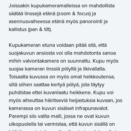
Joissakin kupukameramalleissa on mahdollista
säätää linssejä etänä (zoom & focus) ja
asennusvaiheessa etänä myös panorointi ja
kallistus (pan & tilt).
Kupukameran etuna voidaan pitää sitä, että
suojakuvun ansiosta voi olla mahdotonta sanoa
mihin valvontakamera on suunnattu. Kupu myös
suojaa kameran linssiä pölyltä ja ilkivallalta.
Toisaalta kuvussa on myös omat heikkoutensa,
sillä siihen saattaa kertyä pölyä, jota täytyy
puhdistaa ettei kuvanlaatu heikkene. Kupu voi
myös aiheuttaa häiritseviä heijastuksia kuvaan, jos
kamerassa on kuvun sisäiset infrapunavalot.
Parempi siis valita malli, jossa ne ovat kuvun
ulkopuolella tai varmistaa, että kuvun sisällä on