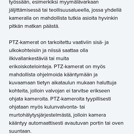
työssään, esimerkiksi myymälävarkaan
jäljittämisessä tai teollisuusalueella, jossa yhdellä
kameralla on mahdollista tutkia asioita hyvinkin
pitkän matkan päästä.
PTZ-kamerat on tarkoitettu vaativiin sisä- ja
ulkokohteisiin ja niissä saattaa olla
ilkivallankestäviä tai muita
erikoiskotelointeja.
PTZ-kamerat on myös
mahdollista ohjelmoida kääntymään ja
kuvaamaan tietyn aikataulun mukaan haluttuja
kohteita, jolloin valvojan ei tarvitse erikseen
ohjata kameroita. PTZ-kameroita tyypillisesti
ohjataan myös kulunvalvonta- tai
murtohälytysjärjestelmästä, jolloin kamera
kääntyy automaattisesti avautuvan portin tai oven
suuntaan.