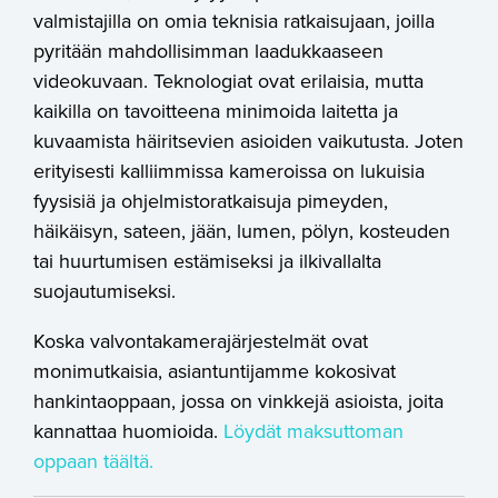
valmistajilla on omia teknisia ratkaisujaan, joilla
pyritään mahdollisimman laadukkaaseen
videokuvaan. Teknologiat ovat erilaisia, mutta
kaikilla on tavoitteena minimoida laitetta ja
kuvaamista häiritsevien asioiden vaikutusta. Joten
erityisesti kalliimmissa kameroissa on lukuisia
fyysisiä ja ohjelmistoratkaisuja
pimeyden,
häikäisyn, sateen, jään, lumen, pölyn, kosteuden
tai huurtumisen estämiseksi ja ilkivallalta
suojautumiseksi.
Koska valvontakamerajärjestelmät ovat
monimutkaisia, asiantuntijamme kokosivat
hankintaoppaan, jossa on vinkkejä asioista, joita
kannattaa huomioida.
Löydät maksuttoman
oppaan täältä.