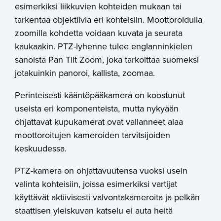
esimerkiksi liikkuvien kohteiden mukaan tai
tarkentaa objektiivia eri kohteisiin.
Moottoroidulla
zoomilla kohdetta voidaan kuvata ja seurata
kaukaakin. PTZ-lyhenne tulee englanninkielen
sanoista
Pan Tilt Zoom, joka tarkoittaa suomeksi
jotakuinkin panoroi, kallista, zoomaa.
Perinteisesti kääntöpääkamera on koostunut
useista eri komponenteista, mutta nykyään
ohjattavat kupukamerat ovat vallanneet alaa
moottoroitujen kameroiden tarvitsijoiden
keskuudessa.
PTZ-kamera on ohjattavuutensa vuoksi usein
valinta kohteisiin, joissa esimerkiksi vartijat
käyttävät aktiivisesti valvontakameroita ja pelkän
staattisen yleiskuvan katselu ei auta heitä