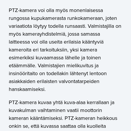
PTZ-kamera voi olla myös monenlaisessa
rungossa kupukamerasta runkokameraan, joten
variaatiota löytyy todella runsaasti. Valmistajilla on
myös kamerayhdistelmiä, jossa samassa
laitteessa voi olla useita erilaisia kääntyviä
kameroita eri tarkoituksiin, yksi kamera
esimerkiksi kuvaamassa lähelle ja toinen
etäämmälle. Valmistajien mielikuvitus ja
insinööritaito on todellakin lähtenyt lentoon
asiakkaiden erilaisten valvontatarpeiden
hanskaamiseksi.
PTZ-kamera kuvaa yhtä kuva-alaa kerrallaan ja
kuvakulman vaihtaminen vaatii moottorin
kameran kääntämiseksi. PTZ-kameran heikkous
onkin se, että kuvassa saattaa olla kuolleita