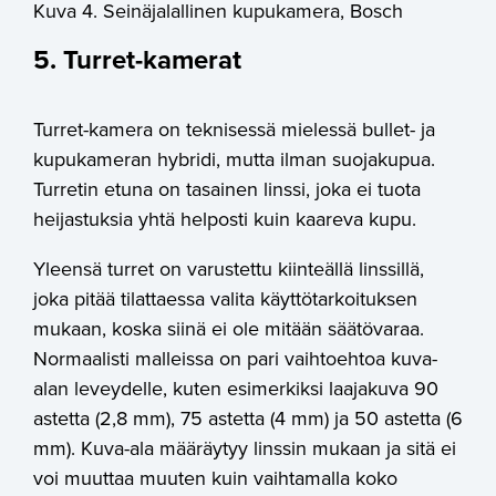
Kuva 4. Seinäjalallinen kupukamera, Bosch
5. Turret-kamerat
Turret-kamera on teknisessä mielessä bullet- ja
kupukameran hybridi, mutta ilman suojakupua.
Turretin etuna on tasainen linssi, joka ei tuota
heijastuksia yhtä helposti kuin kaareva kupu.
Yleensä turret on varustettu kiinteällä linssillä,
joka pitää tilattaessa valita käyttötarkoituksen
mukaan, koska siinä ei ole mitään säätövaraa.
Normaalisti malleissa on pari vaihtoehtoa kuva-
alan leveydelle, kuten esimerkiksi laajakuva 90
astetta (2,8 mm), 75 astetta (4 mm) ja 50 astetta (6
mm). Kuva-ala määräytyy linssin mukaan ja sitä ei
voi muuttaa muuten kuin vaihtamalla koko