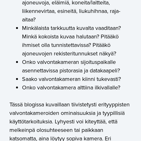
ajoneuvoja, eläimiä, koneita/laitteita,
liikennevirtaa, esineitä, liukuhihnaa, raja-
aitaa?
Minkälaista tarkkuutta kuvalta vaaditaan?
Minkä kokoista kuvaa halutaan? Pitääkö
ihmiset olla tunnistettavissa? Pitääkö
ajoneuvojen rekisteritunnukset näkyä?
Onko valvontakameran sijoituspaikalle
asennettavissa pistorasia ja datakaapeli?
Saako valvontakameran kiinni tukevasti?
Onko valvontakamera alttiina ilkivallalle?
Tässä blogissa kuvaillaan tiivistetysti erityyppisten
valvontakameroiden ominaisuuksia ja tyypillisiä
käyttötarkoituksia. Lyhyesti voi kiteyttää, että
melkeinpä olosuhteeseen tai paikkaan
katsomatta, aina löytyy sopiva kamera. Eri