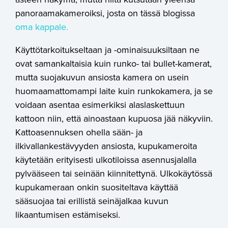
panoraamakameroiksi, josta on tässä blogissa
oma kappale.
Käyttötarkoitukseltaan ja -ominaisuuksiltaan ne
ovat samankaltaisia kuin runko- tai bullet-kamerat,
mutta suojakuvun ansiosta kamera on usein
huomaamattomampi laite kuin runkokamera, ja se
voidaan asentaa esimerkiksi alaslaskettuun
kattoon niin, että ainoastaan kupuosa jää näkyviin.
Kattoasennuksen ohella sään- ja
ilkivallankestävyyden ansiosta, kupukameroita
käytetään erityisesti ulkotiloissa asennusjalalla
pylvääseen tai seinään kiinnitettynä. Ulkokäytössä
kupukameraan onkin suositeltava käyttää
sääsuojaa tai erillistä seinäjalkaa kuvun
likaantumisen estämiseksi.